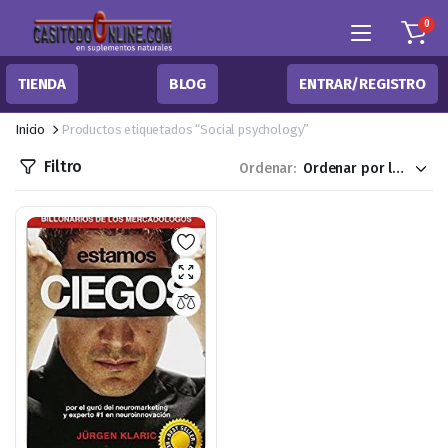
0
TIENDA
BLOG
ENTRAR/REGISTRO
Inicio
Productos etiquetados “Social psychology”
Filtro
Ordenar: