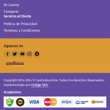
Mi Cuenta
Comparar
Servicio al Cliente
Politica de Privacidad
Términos y Condiciones
Siguenos en:
Copyright 2014-2024 © Casitodoonline. Todos los Derechos Reservados .
Implementado por
Código SEO.
Aceptamos: