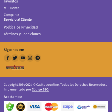
Favoritos
Mi Cuenta
Comparar
Servicio al Cliente
Politica de Privacidad
Términos y Condiciones
Siguenos en:
Copyright 2014-2024 © Casitodoonline. Todos los Derechos Reservados .
Implementado por
Código SEO.
Aceptamos: