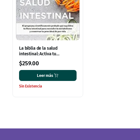
La biblia de la salud
intestinal: Activa tu
metabolismo, restablece tu
$
259.00
flora interna y pierde peso
para siempre
Leer más
Sin Existencia