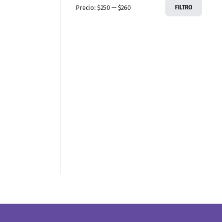
Precio:
$250
—
$260
FILTRO