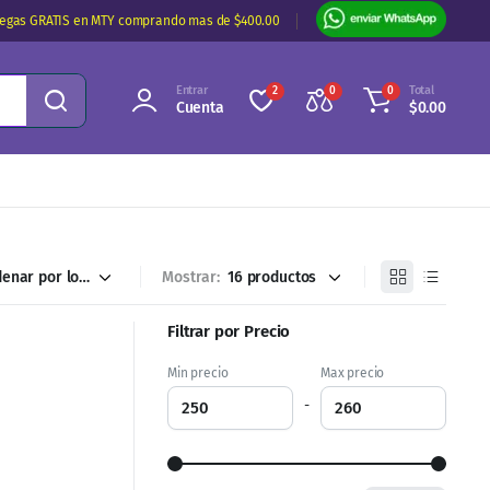
regas GRATIS en MTY comprando mas de $400.00
Entrar
Total
2
0
0
Cuenta
$
0.00
Mostrar:
Filtrar por Precio
Min precio
Max precio
-