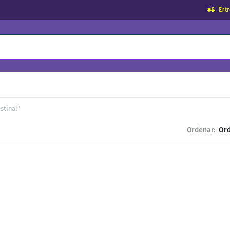
Ent
stinal”
Ordenar: