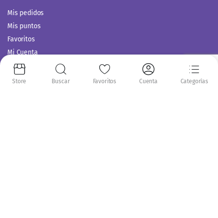
Mis pedidos
Mis puntos
Favoritos
Mi Cuenta
Comparar
Servicio al Cliente
Store
Buscar
Favoritos
Cuenta
Categorías
Politica de Privacidad
Términos y Condiciones
Siguenos en:
Copyright 2014-2024 © Casitodoonline. Todos los Derechos Reservados .
Implementado por
Código SEO.