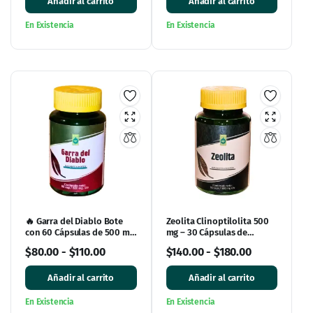
Añadir al carrito
Añadir al carrito
En Existencia
En Existencia
🔥 Garra del Diablo Bote
Zeolita Clinoptilolita 500
con 60 Cápsulas de 500 mg
mg – 30 Cápsulas de
cada una 🔥
Garden Life
$
80.00
-
$
110.00
$
140.00
-
$
180.00
Añadir al carrito
Añadir al carrito
En Existencia
En Existencia