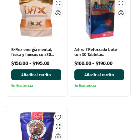
B-Flex energía mental,
Arhro 7 Reforzado bote
física y huesos con 30
con 30 Tabletas.
cápsulas
$
150.00
-
$
195.00
$
160.00
-
$
190.00
Añadir al carrito
Añadir al carrito
En Existencia
En Existencia