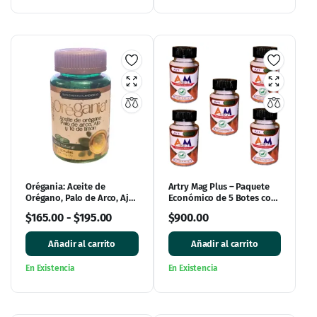
Orégania: Aceite de
Artry Mag Plus – Paquete
Orégano, Palo de Arco, Ajo
Económico de 5 Botes con
y Té de Limón con 60
30 Cápsulas Cada Uno
$
165.00
-
$
195.00
$
900.00
cápsulas
Añadir al carrito
Añadir al carrito
En Existencia
En Existencia