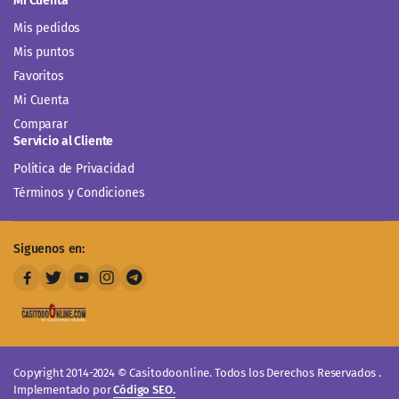
Mi Cuenta
Mis pedidos
Mis puntos
Favoritos
Mi Cuenta
Comparar
Servicio al Cliente
Politica de Privacidad
Términos y Condiciones
Siguenos en:
Copyright 2014-2024 © Casitodoonline. Todos los Derechos Reservados .
Implementado por
Código SEO.