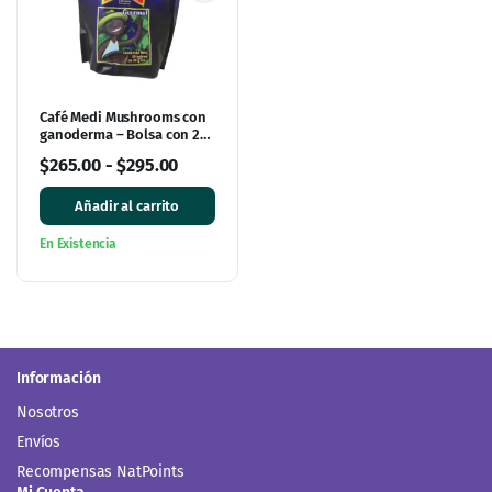
Café Medi Mushrooms con
ganoderma – Bolsa con 20
sobres
$
265.00
-
$
295.00
Añadir al carrito
En Existencia
Información
Nosotros
Envíos
Recompensas NatPoints