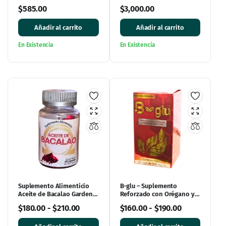
de 3 Piezas
Revender y Emprender
$
585.00
$
3,000.00
Añadir al carrito
Añadir al carrito
En Existencia
En Existencia
Suplemento Alimenticio
B-glu – Suplemento
Aceite de Bacalao Garden
Reforzado con Orégano y
Life – 60 Cápsulas de
Hueso de Aguacate 30
$
180.00
-
$
210.00
$
160.00
-
$
190.00
500mg
Cápsulas