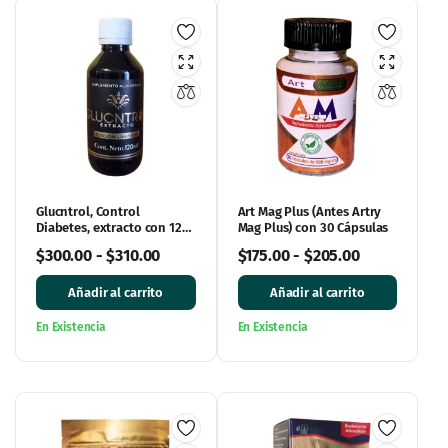
Glucntrol, Control
Art Mag Plus (Antes Artry
Diabetes, extracto con 120
Mag Plus) con 30 Cápsulas
mL
$
300.00
-
$
310.00
$
175.00
-
$
205.00
Añadir al carrito
Añadir al carrito
En Existencia
En Existencia