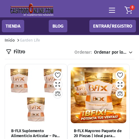
0
TIENDA
BLOG
ENTRAR/REGISTRO
Inicio
Garden Life
Filtro
Ordenar:
B-FLX Suplemento
B-FLX Mayoreo Paquete de
Alimenticio Articular – Pack
20 Piezas | Ideal para