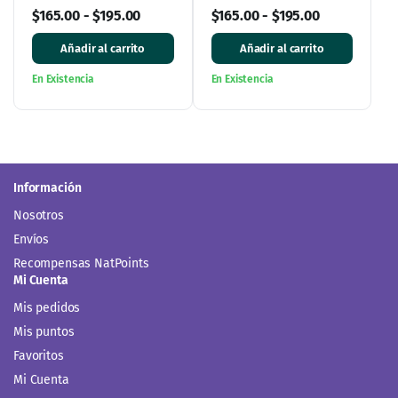
cápsulas
ingredientes naturales
$
165.00
-
$
195.00
$
165.00
-
$
195.00
para aliviar el dolor de
huesos
Añadir al carrito
Añadir al carrito
En Existencia
En Existencia
Información
Nosotros
Envíos
Recompensas NatPoints
Mi Cuenta
Mis pedidos
Mis puntos
Favoritos
Mi Cuenta