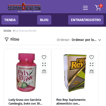
0
TIENDA
BLOG
ENTRAR/REGISTRO
Inicio
La Fuerza Verde
Filtro
Ordenar:
Lady Grass con Garcinia
Flex Rey: Suplemento
Cambogia, bote con 30
alimenticio con