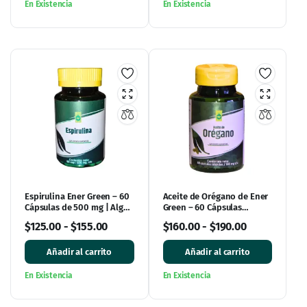
En Existencia
En Existencia
Espirulina Ener Green – 60
Aceite de Orégano de Ener
Cápsulas de 500 mg | Alga
Green – 60 Cápsulas
Natural en Cápsulas
Blandas
$
125.00
-
$
155.00
$
160.00
-
$
190.00
Añadir al carrito
Añadir al carrito
En Existencia
En Existencia