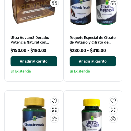
Ultra Advanc3 Dorado:
Paquete Especial de Citrato
Potencia Natural con
de Potasio y Citrato de
Vitamina C
Magnesio: ¡Impulsa tu
$
150.00
-
$
180.00
$
280.00
-
$
310.00
bienestar!
Añadir al carrito
Añadir al carrito
En Existencia
En Existencia