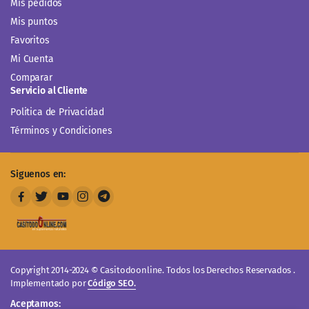
Mis pedidos
Mis puntos
Favoritos
Mi Cuenta
Comparar
Servicio al Cliente
Politica de Privacidad
Términos y Condiciones
Siguenos en:
Copyright 2014-2024 © Casitodoonline. Todos los Derechos Reservados .
Implementado por
Código SEO.
Aceptamos: