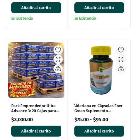
Añadir al carrito
Añadir al carrito
En Existencia
En Existencia
Pack Emprendedor Ultra
Valeriana en Cápsulas Ener
Advance 3: 20 Cajas para
Green Suplemento
Iniciar tu Negocio
Alimenticio
$
3,000.00
$
75.00
-
$
95.00
Añadir al carrito
Añadir al carrito