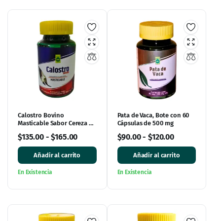
Calostro Bovino
Pata de Vaca, Bote con 60
Masticable Sabor Cereza 60
Cápsulas de 500 mg
Tabletas de 500 mg
$
135.00
-
$
165.00
$
90.00
-
$
120.00
Añadir al carrito
Añadir al carrito
En Existencia
En Existencia