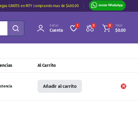
regas GRATIS en MTY comprando mas de $400.00
Entrar
Total
1
0
0
Cuenta
$
0.00
tencias
Al Carrito
Añadir al carrito
istencia