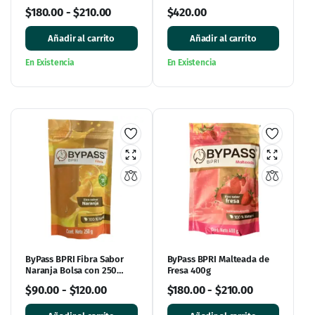
Rico Sabor Chocolate
Vergel
$
180.00
-
$
210.00
$
420.00
Añadir al carrito
Añadir al carrito
En Existencia
En Existencia
ByPass BPRI Fibra Sabor
ByPass BPRI Malteada de
Naranja Bolsa con 250
Fresa 400g
gramos
$
90.00
-
$
120.00
$
180.00
-
$
210.00