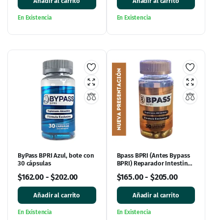
Añadir al carrito
Añadir al carrito
En Existencia
En Existencia
ByPass BPRI Azul, bote con
Bpass BPRI (Antes Bypass
30 cápsulas
BPRI) Reparador Intestinal
y Control de Peso – 30
$
162.00
-
$
202.00
$
165.00
-
$
205.00
Cápsulas
Añadir al carrito
Añadir al carrito
En Existencia
En Existencia