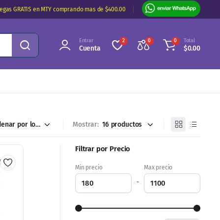
regas GRATIS en MTY comprando mas de $400.00
Entrar
Total
2
0
0
Cuenta
$
0.00
Mostrar:
Filtrar por Precio
Min precio
Max precio
-