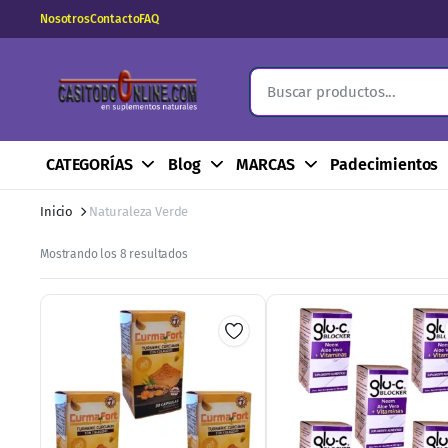
Nosotros
Contacto
FAQ
CATEGORÍAS
Blog
MARCAS
Padecimientos
Inicio
Naturaleza Verde
Ordenado
Mostrando los 8 resultados
por
los
últimos