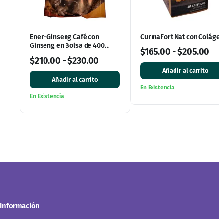
Ener-Ginseng Café con
CurmaFort Nat con Colág
Ginseng en Bolsa de 400
$
165.00
-
$
205.00
gramos
$
210.00
-
$
230.00
Añadir al carrito
Añadir al carrito
En Existencia
En Existencia
Información