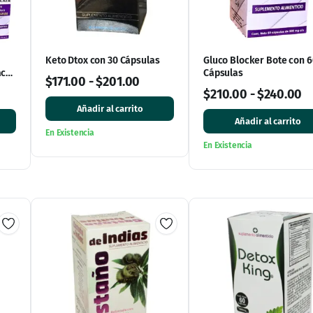
Keto Dtox con 30 Cápsulas
Gluco Blocker Bote con 6
ack
Cápsulas
$
171.00
-
$
201.00
$
210.00
-
$
240.00
Añadir al carrito
Añadir al carrito
En Existencia
En Existencia