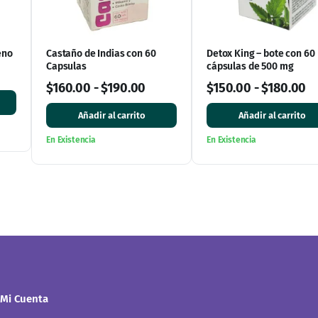
eno
Castaño de Indias con 60
Detox King – bote con 60
Capsulas
cápsulas de 500 mg
$
160.00
-
$
190.00
$
150.00
-
$
180.00
Añadir al carrito
Añadir al carrito
En Existencia
En Existencia
Mi Cuenta