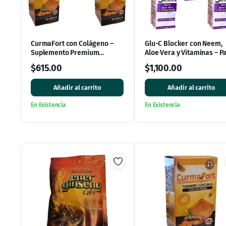
CurmaFort con Colágeno –
Glu-C Blocker con Neem,
Suplemento Premium
Aloe Vera y Vitaminas – P
(Paquete de 3 Cajas, 90
de 5 Cajas (300 Cápsulas)
$
615.00
$
1,100.00
Cápsulas)
Añadir al carrito
Añadir al carrito
En Existencia
En Existencia