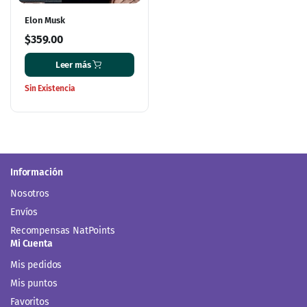
Elon Musk
$
359.00
Leer más
Sin Existencia
Información
Nosotros
Envíos
Recompensas NatPoints
Mi Cuenta
Mis pedidos
Mis puntos
Favoritos