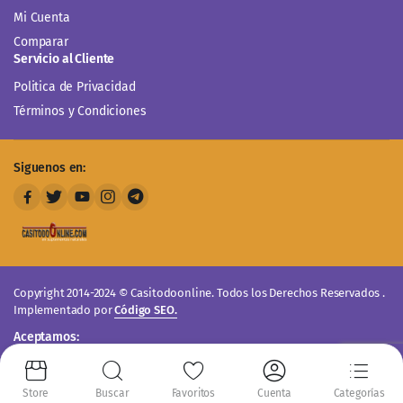
Mi Cuenta
Comparar
Servicio al Cliente
Politica de Privacidad
Términos y Condiciones
Siguenos en:
Copyright 2014-2024 © Casitodoonline. Todos los Derechos Reservados .
Implementado por
Código SEO.
Aceptamos:
Store
Buscar
Favoritos
Cuenta
Categorías