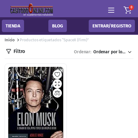
0
TIENDA
BLOG
ENTRAR/REGISTRO
Inicio
Productos etiquetados “SpaceX (Firm)”
Filtro
Ordenar: