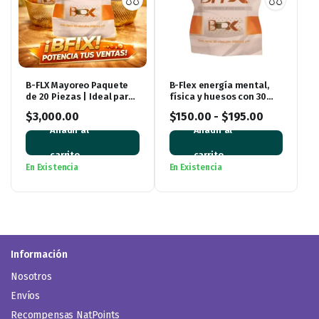
B-FLX Mayoreo Paquete
B-Flex energía mental,
de 20 Piezas | Ideal para
física y huesos con 30
Revender y Emprender
cápsulas
$
3,000.00
$
150.00
-
$
195.00
Añadir al
Añadir al
carrito
carrito
En Existencia
En Existencia
Información
Nosotros
Envíos
Recompensas NatPoints