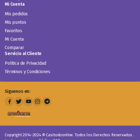
Mi Cuenta
Mis pedidos
Mis puntos
Favoritos
Mi Cuenta
Comparar
Servicio al Cliente
Politica de Privacidad
Términos y Condiciones
Siguenos en:
Copyright 2014-2024 © Casitodoonline. Todos los Derechos Reservados .