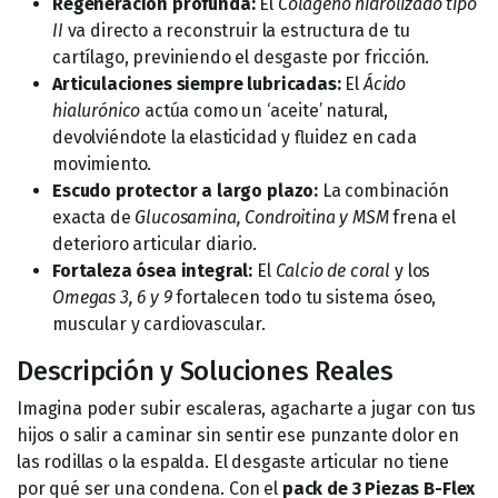
Regeneración profunda:
El
Colágeno hidrolizado tipo
II
va directo a reconstruir la estructura de tu
cartílago, previniendo el desgaste por fricción.
Articulaciones siempre lubricadas:
El
Ácido
hialurónico
actúa como un ‘aceite’ natural,
devolviéndote la elasticidad y fluidez en cada
movimiento.
Escudo protector a largo plazo:
La combinación
exacta de
Glucosamina, Condroitina y MSM
frena el
deterioro articular diario.
Fortaleza ósea integral:
El
Calcio de coral
y los
Omegas 3, 6 y 9
fortalecen todo tu sistema óseo,
muscular y cardiovascular.
Descripción y Soluciones Reales
Imagina poder subir escaleras, agacharte a jugar con tus
hijos o salir a caminar sin sentir ese punzante dolor en
las rodillas o la espalda. El desgaste articular no tiene
por qué ser una condena. Con el
pack de 3 Piezas B-Flex