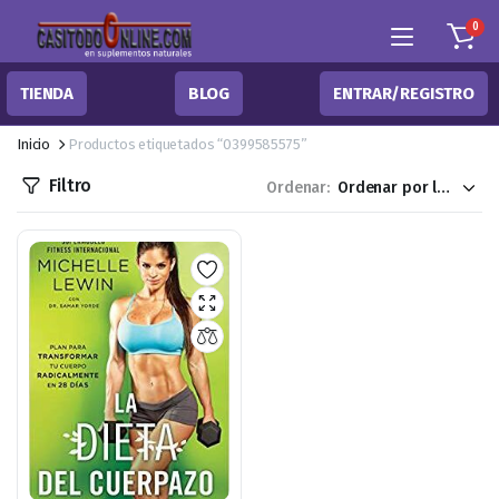
0
TIENDA
BLOG
ENTRAR/REGISTRO
Inicio
Productos etiquetados “0399585575”
Filtro
Ordenar: