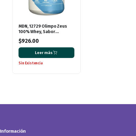
MDN, 12729 Olimpo Zeus
100% Whey, Sabor
Chocolate, 5 lbs
$
926.00
Leer más
Sin Existencia
Información