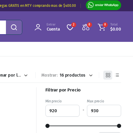
regas GRATIS en MTY comprando mas de $400.00
Entrar
Total
2
0
0
Cuenta
$
0.00
Mostrar:
Filtrar por Precio
Min precio
Max precio
-