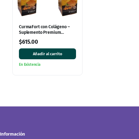
CurmaFort con Colágeno –
Suplemento Premium
(Paquete de 3 Cajas, 90
$
615.00
Cápsulas)
Añadir al carrito
En Existencia
Información