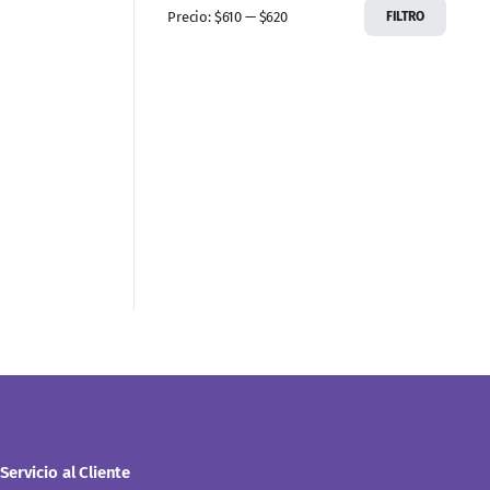
Precio:
$610
—
$620
FILTRO
Servicio al Cliente