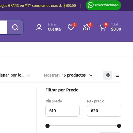
regas GRATIS en MTY comprando mas de $400.00
Entrar
Total
2
0
0
Cuenta
$
0.00
Mostrar:
Filtrar por Precio
Min precio
Max precio
-