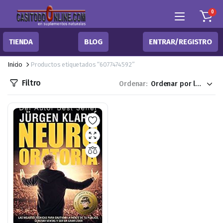
0
TIENDA
BLOG
ENTRAR/REGISTRO
Inicio
Productos etiquetados “6077474592”
Filtro
Ordenar: