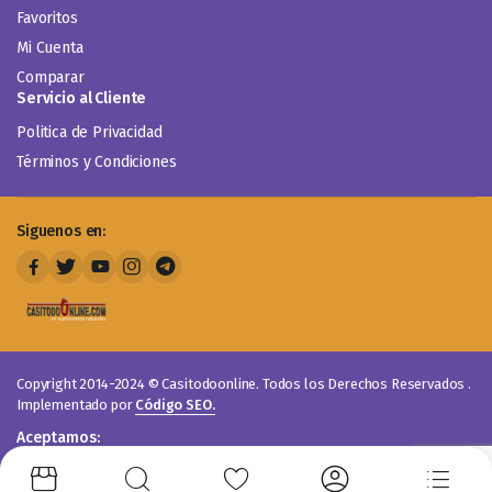
Favoritos
Mi Cuenta
Comparar
Servicio al Cliente
Politica de Privacidad
Términos y Condiciones
Siguenos en:
Copyright 2014-2024 © Casitodoonline. Todos los Derechos Reservados .
Implementado por
Código SEO.
Aceptamos: