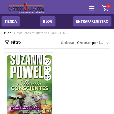
0
TIENDA
BLOG
ENTRAR/REGISTRO
Inicio
Productos etiquetados “8416233128”
Filtro
Ordenar: