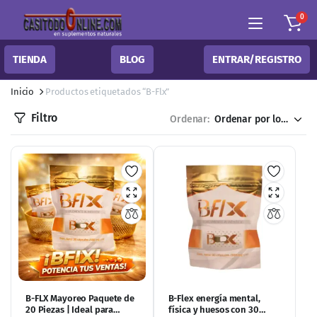
0
TIENDA
BLOG
ENTRAR/REGISTRO
Inicio
Productos etiquetados “B-Flx”
Filtro
Ordenar:
B-FLX Mayoreo Paquete de
B-Flex energía mental,
20 Piezas | Ideal para
física y huesos con 30