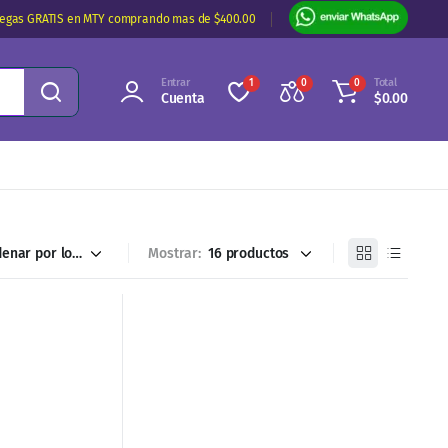
regas GRATIS en MTY comprando mas de $400.00
Entrar
Total
1
0
0
Cuenta
$
0.00
Mostrar: