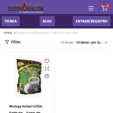
0
TIENDA
BLOG
ENTRAR/REGISTRO
Inicio
Productos etiquetados “café con moringa”
Filtro
Ordenar:
Moringa Herbal Coffee