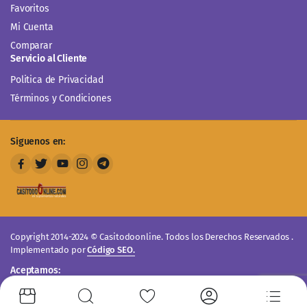
Favoritos
Mi Cuenta
Comparar
Servicio al Cliente
Politica de Privacidad
Términos y Condiciones
Siguenos en:
Copyright 2014-2024 © Casitodoonline. Todos los Derechos Reservados .
Implementado por
Código SEO.
Aceptamos: