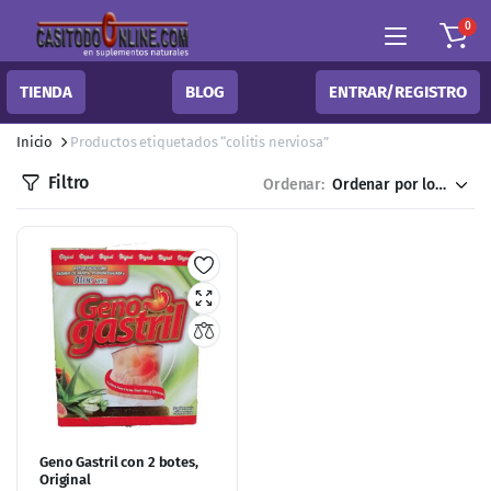
0
TIENDA
BLOG
ENTRAR/REGISTRO
Inicio
Productos etiquetados “colitis nerviosa”
Filtro
Ordenar:
Geno Gastril con 2 botes,
Original