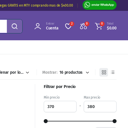
regas GRATIS en MTY comprando mas de $400.00
Entrar
Total
2
0
0
Cuenta
$
0.00
Mostrar:
Filtrar por Precio
Min precio
Max precio
-