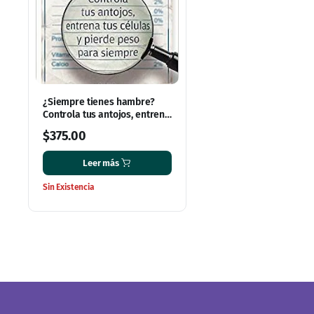
¿Siempre tienes hambre?
Controla tus antojos, entrena
tus células y pierde peso
$
375.00
para siempre
Leer más
Sin Existencia