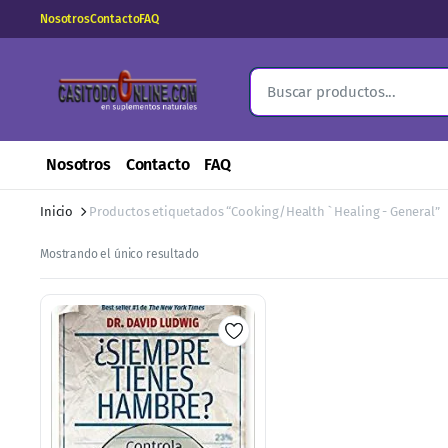
Nosotros
Contacto
FAQ
Nosotros
Contacto
FAQ
Inicio
Productos etiquetados “Cooking/Health ` Healing - General”
Mostrando el único resultado