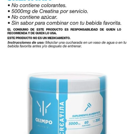
Entregas GRATIS en Monterrey
Comprando más de $400.00
SKU:
B07B3FRTXF
Categoría:
Nutricion Deportiva
Etiquetas:
Creatina Hefesto 300g
,
MDN Sports
Descripción
Información adicional
Valoraciones (0)
Descripción del producto
Hefesto forjando los músculos del olimpo, es Creatina
100% pura, 5 gramos por servicio digna para destruir los
entrenamientos honorables de los dioses del olimpo.
¡Aliméntate como los dioses y gana tu lugar junto al dios
máximo del Olimpo!
Creatina monohidrata 100%
Sin rellenos