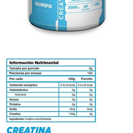
Opciones y costos de envío
Entregas GRATIS a Domicilio en Mty
Comprando $400 MXN o más.
Envíos Express a Todo México
1-2 días hábiles - $150 MXN
Envíos Gratis a Todo México
1-2 días hábiles - Comprando más de $850.00 MXN
Ordene por WhatsApp
Envíos GRATIS a todo México
Comprando más de $850.00
Envíos Express a todo México en $150.00
Comprando menos de
$849.99