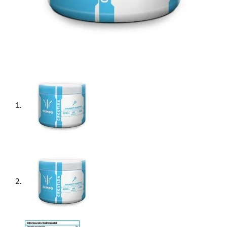
60 Servicios de 5g
Sin colorantes
Producto hecho en México.
Unidades
300 Gramos
Marca
Olimpo
ASIN
B07B3FRTXF
Peso del envío
349 g
Productos Relacionados