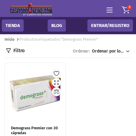
0
TIENDA
BLOG
ENTRAR/REGISTRO
Inicio
Productos etiquetados “Demograss Premier”
Filtro
Ordenar:
Demograss Premier con 30
cápsulas