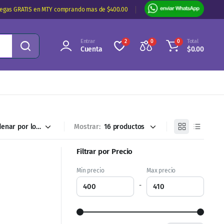
regas GRATIS en MTY comprando mas de $400.00
Entrar
Total
2
0
0
Cuenta
$
0.00
Mostrar:
Filtrar por Precio
Min precio
Max precio
-