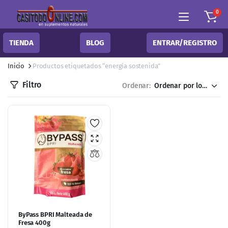
0
TIENDA
BLOG
ENTRAR/REGISTRO
Inicio
Productos etiquetados “energía sostenida”
Filtro
Ordenar:
ByPass BPRI Malteada de
Fresa 400g