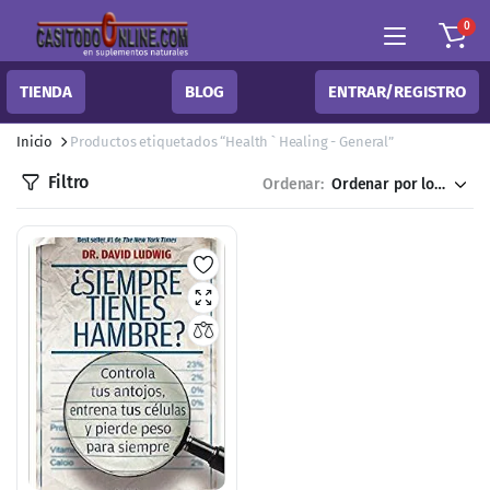
0
TIENDA
BLOG
ENTRAR/REGISTRO
Inicio
Productos etiquetados “Health ` Healing - General”
Filtro
Ordenar: