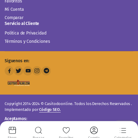
Favoritos
Mi Cuenta
Comparar
Servicio al Cliente
Politica de Privacidad
Términos y Condiciones
Siguenos en:
Copyright 2014-2024 © Casitodoonline. Todos los Derechos Reservados .
Implementado por
Código SEO.
Aceptamos: