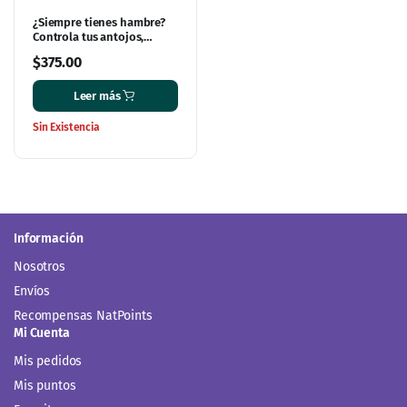
¿Siempre tienes hambre?
Controla tus antojos,
entrena tus células y
$
375.00
pierde peso para siempre
Leer más
Sin Existencia
Información
Nosotros
Envíos
Recompensas NatPoints
Mi Cuenta
Mis pedidos
Mis puntos