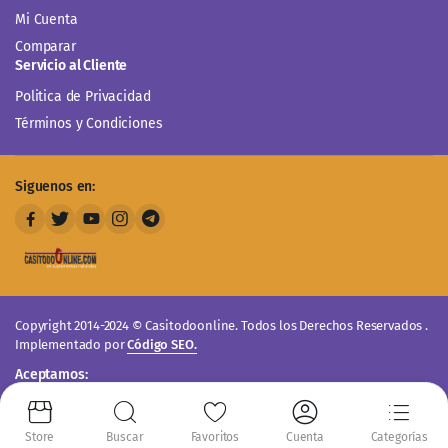
Mi Cuenta
Comparar
Servicio al Cliente
Politica de Privacidad
Términos y Condiciones
Siguenos en:
Copyright 2014-2024 © Casitodoonline. Todos los Derechos Reservados .
Implementado por
Código SEO.
Aceptamos:
Store
Buscar
Favoritos
Cuenta
Categorías