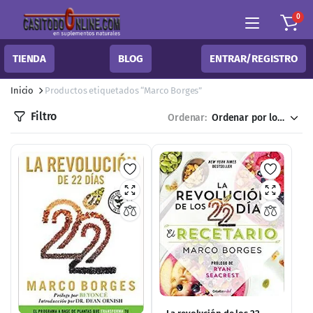
0
TIENDA
BLOG
ENTRAR/REGISTRO
Inicio
Productos etiquetados “Marco Borges”
Filtro
Ordenar: