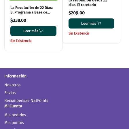
La revolución de los 22
días. El recetario
La Revolución de 22 Días:
El Programa a Base de
$
209.00
Plantas Que Transforma Tu
$
338.00
Cuerpo, Reajusta Tu
Leer más
Hábitos y Cambia Tu Vida
Leer más
Sin Existencia
Sin Existencia
Información
Nosotros
Envíos
Recompensas NatPoints
Mi Cuenta
Mis pedidos
Mis puntos