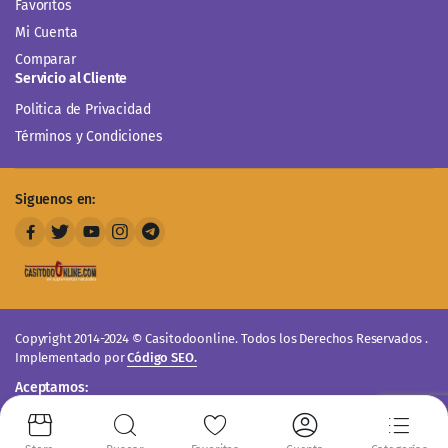
Favoritos
Mi Cuenta
Comparar
Servicio al Cliente
Politica de Privacidad
Términos y Condiciones
Siguenos en:
Copyright 2014-2024 © Casitodoonline. Todos los Derechos Reservados .
Implementado por
Código SEO.
Aceptamos: