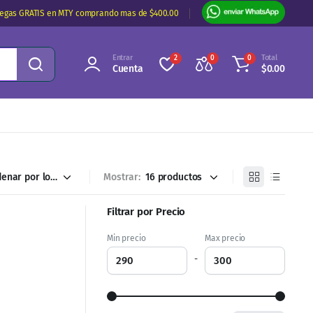
regas GRATIS en MTY comprando mas de $400.00
Entrar
Total
2
0
0
Cuenta
$
0.00
Mostrar:
Filtrar por Precio
Min precio
Max precio
-