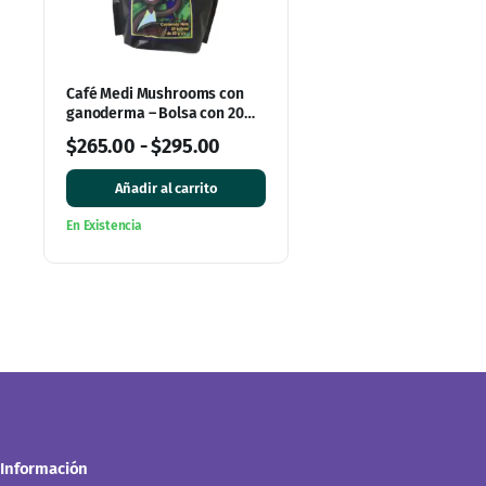
Café Medi Mushrooms con
ganoderma – Bolsa con 20
sobres
$
265.00
-
$
295.00
Añadir al carrito
En Existencia
Información