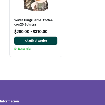
Seven Fungi Herbal Coffee
con 20 Bolsitas
$
280.00
-
$
310.00
Añadir al carrito
En Existencia
Información