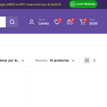
regas GRATIS en MTY comprando mas de $400.00
Entrar
Total
2
0
0
Cuenta
$
0.00
Mostrar: