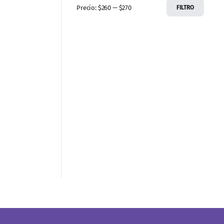
Precio:
$260
—
$270
FILTRO