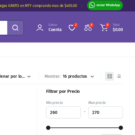
regas GRATIS en MTY comprando mas de $400.00
Entrar
Total
2
0
0
Cuenta
$
0.00
Mostrar:
Filtrar por Precio
Min precio
Max precio
-