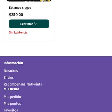
Estamos ciegos
$
259.00
Leer más
Sin Existencia
Información
Nosotros
Envíos
Recompensas NatPoints
Mi Cuenta
Mis pedidos
Mis puntos
Favoritos