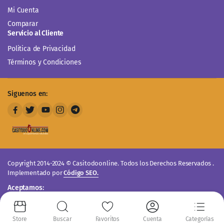
Mi Cuenta
Comparar
Servicio al Cliente
Politica de Privacidad
Términos y Condiciones
Siguenos en:
Copyright 2014-2024 © Casitodoonline. Todos los Derechos Reservados .
Implementado por
Código SEO.
Aceptamos:
Store
Buscar
Favoritos
Cuenta
Categorías