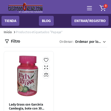
0
TIENDA
BLOG
ENTRAR/REGISTRO
Inicio
Productos etiquetados “Papaya”
Filtro
Ordenar:
Lady Grass con Garcinia
Cambogia, bote con 30