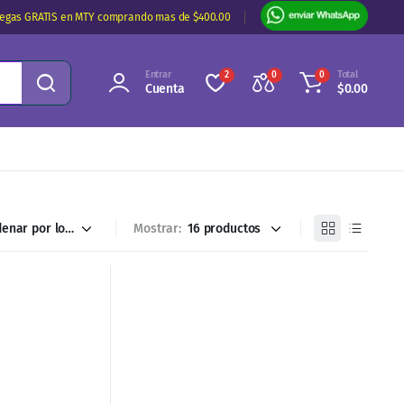
regas GRATIS en MTY comprando mas de $400.00
Entrar
Total
2
0
0
Cuenta
$
0.00
Mostrar: