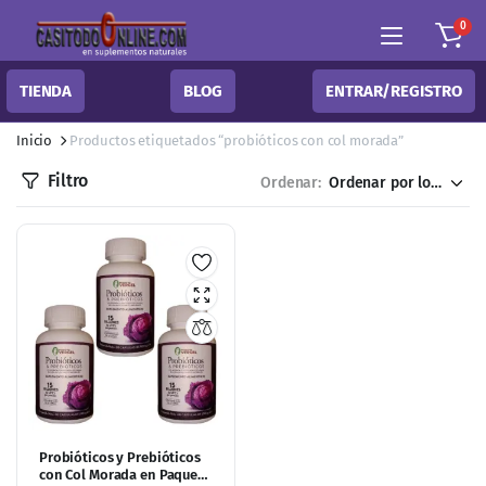
0
TIENDA
BLOG
ENTRAR/REGISTRO
Inicio
Productos etiquetados “probióticos con col morada”
Filtro
Ordenar:
Probióticos y Prebióticos
con Col Morada en Paquete