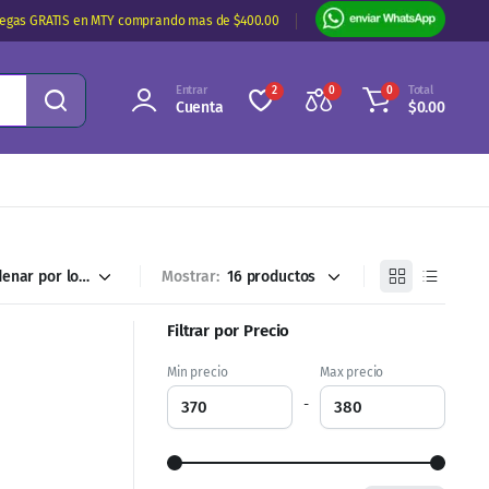
regas GRATIS en MTY comprando mas de $400.00
Entrar
Total
2
0
0
Cuenta
$
0.00
Mostrar:
Filtrar por Precio
Min precio
Max precio
-