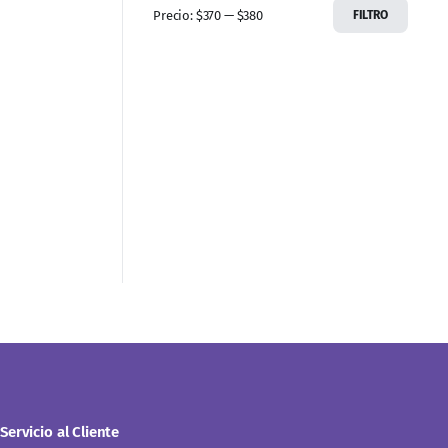
Precio:
$370
—
$380
FILTRO
Servicio al Cliente