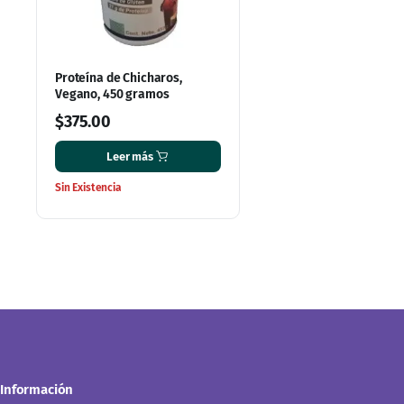
Proteína de Chicharos,
Vegano, 450 gramos
$
375.00
Leer más
Sin Existencia
Información