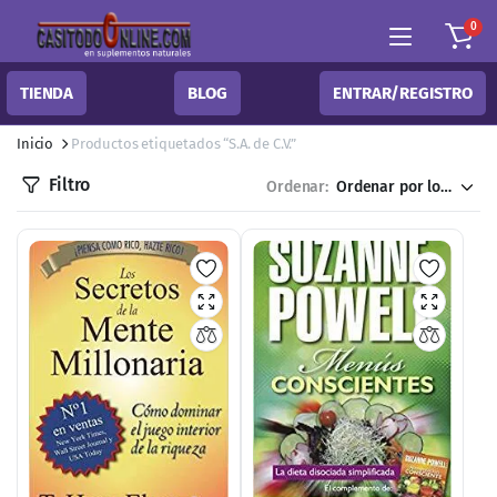
0
TIENDA
BLOG
ENTRAR/REGISTRO
Inicio
Productos etiquetados “S.A. de C.V.”
Filtro
Ordenar: