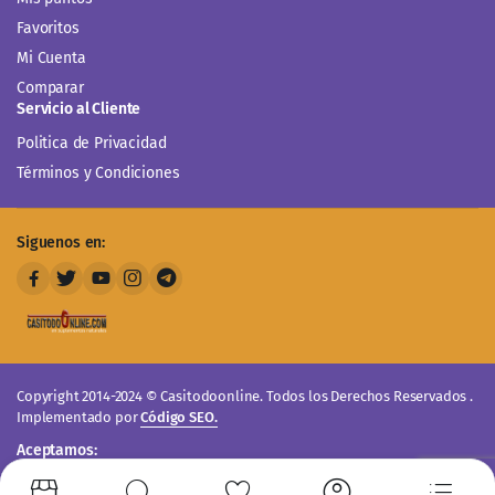
Favoritos
Mi Cuenta
Comparar
Servicio al Cliente
Politica de Privacidad
Términos y Condiciones
Siguenos en:
Copyright 2014-2024 © Casitodoonline. Todos los Derechos Reservados .
Implementado por
Código SEO.
Aceptamos: