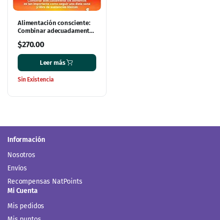
Alimentación consciente:
Combinar adecuadamente
los alimentos
$
270.00
Leer más
Sin Existencia
Información
Nosotros
Envíos
Recompensas NatPoints
Mi Cuenta
Mis pedidos
Mis puntos