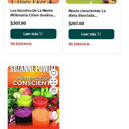
Los Secretos De La Mente
Menús conscientes: La
Millonaria: Cómo dominar
dieta disociada
el juego interior de la
simplificada
$
307.00
$
267.00
riqueza (portada puede
variar)
Leer más
Leer más
Sin Existencia
Sin Existencia