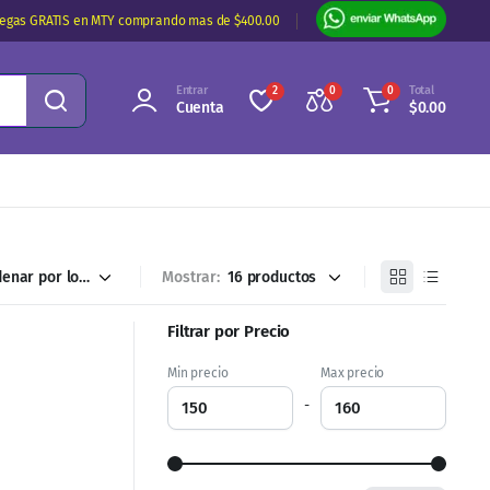
regas GRATIS en MTY comprando mas de $400.00
Entrar
Total
2
0
0
Cuenta
$
0.00
Mostrar:
Filtrar por Precio
Min precio
Max precio
-