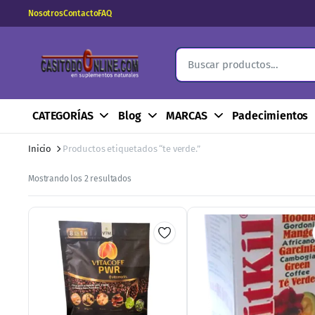
Nosotros
Contacto
FAQ
CATEGORÍAS
Blog
MARCAS
Padecimientos
Inicio
Productos etiquetados “te verde.”
Ordenado
Mostrando los 2 resultados
por
los
últimos