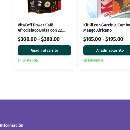
VitaCoff Power Café
KitKil con Garcinia Cambo
Afrodisiaco Bolsa con 22
Mango Africano
sobres
$
300.00
-
$
360.00
$
165.00
-
$
195.00
Añadir al carrito
Añadir al carrito
En Existencia
En Existencia
Información