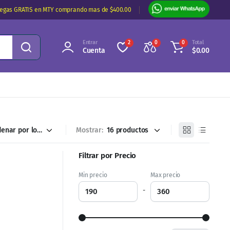
regas GRATIS en MTY comprando mas de $400.00
Entrar
Total
2
0
0
Cuenta
$
0.00
Mostrar:
Filtrar por Precio
Min precio
Max precio
-