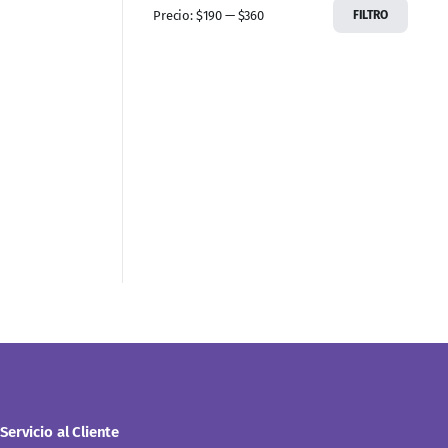
Precio:
$190
—
$360
FILTRO
Servicio al Cliente