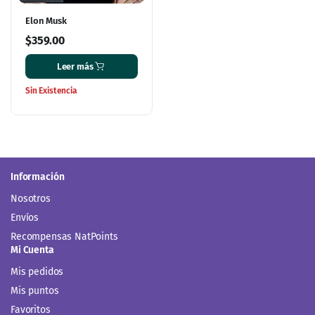
Elon Musk
$
359.00
Leer más
Sin Existencia
Información
Nosotros
Envíos
Recompensas NatPoints
Mi Cuenta
Mis pedidos
Mis puntos
Favoritos