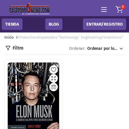
0
TIENDA
BLOG
ENTRAR/REGISTRO
Inicio
Productos etiquetados “Technology ` Engineering/Inventions”
Filtro
Ordenar: