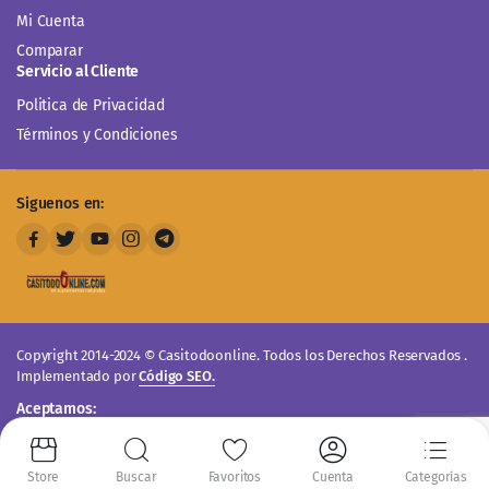
Mi Cuenta
Comparar
Servicio al Cliente
Politica de Privacidad
Términos y Condiciones
Siguenos en:
Copyright 2014-2024 © Casitodoonline. Todos los Derechos Reservados .
Implementado por
Código SEO.
Aceptamos:
Store
Buscar
Favoritos
Cuenta
Categorías