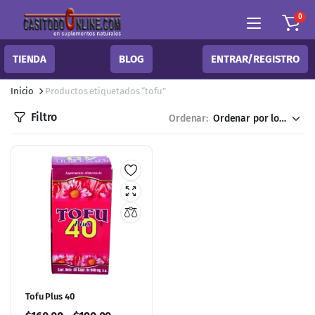
0
TIENDA
BLOG
ENTRAR/REGISTRO
Inicio
Productos etiquetados “tofu”
Filtro
Ordenar:
Tofu Plus 40