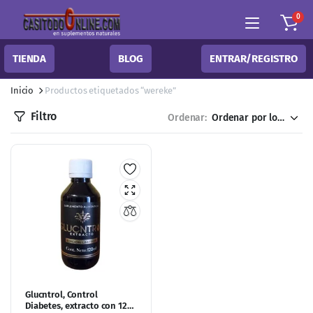
0
TIENDA
BLOG
ENTRAR/REGISTRO
Inicio
Productos etiquetados “wereke”
Filtro
Ordenar:
Glucntrol, Control
Diabetes, extracto con 120