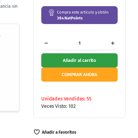
tancia sin
Compra este artículo y obtén
384
NatPoints
o
12
Pack
Garcinia
Trim
Añadir al carrito
Suplemento
Alimenticio
de
COMPRAR AHORA
Garcinia
Cambogia
360
Ordene por WhatsApp
Cápsulas
cantidad
Unidades Vendidas: 55
Veces Visto: 102
 $849.99