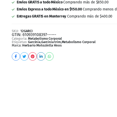
Entregas GRATIS en Monterrey
Comprando más de $400.00
SKU:
12GARCI
GTIN:
610939108397------
Categoría:
Metabolismo Corporal
Etiquetas:
Garcinia
,
Garcinia trim
,
Metabolismo Corporal
Marca:
Herbario Motozintla Hnos
ara el Control de tu Peso y Metabolismo
ia Trim?
mbogia (Garcinia cambogia L.) pura que actúa en sintonía con 
ptimizar tu metabolismo, convirtiéndose en el auxiliar ideal p
eligente en paquete de 12 unidades (360 cápsulas en total) te 