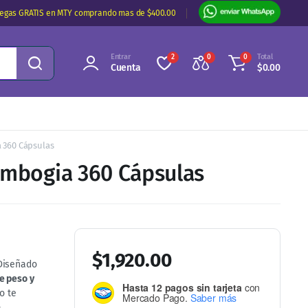
regas GRATIS en MTY comprando mas de $400.00
Entrar
Total
2
0
0
Cuenta
$
0.00
a 360 Cápsulas
Cambogia 360 Cápsulas
$
1,920.00
 Diseñado
e peso y
Hasta 12 pagos sin tarjeta
con
o te
Mercado Pago.
Saber más
a