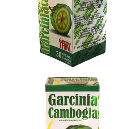
Descripción
Información adicional
Valoraciones (0)
12 Pack Garcinia Trim: Extracto Natural p
¿Por qué elegir el 12 Pack Garcin
Extracto Natural Premium:
Formulado con Garcinia Ca
Impulso Metabólico Diario:
Ayuda de forma activa a o
Ahorro y Constancia Garantizada:
Su presentación int
clave del éxito es la constancia!