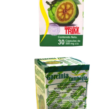
Ingesta Cómoda y Rápida:
Las cápsulas de gelatina 
Descripción y Soluciones Reales: 
¿Sientes que tu metabolismo se ha vuelto lento o te cues
necesita. Al aprovechar los beneficios legendarios de la
favorecer la quema calórica junto con tu actividad diaria
Sabemos que la interrupción de un suplemento rompe el 
mitad de mes. Invierte en tu bienestar integral, apoya t
Tabla Nutrimental y Especificaciones
Tamaño de la porción sugerida
Ingrediente Activo Principal
Composición de la Cápsula