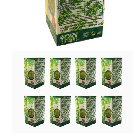
Contenido Neto del Paquete
Preguntas Frecuentes (FAQ)
¿Para qué sirve exactamente el 12 Pack Garcinia Tri
reducir la sensación de apetito excesivo gracias a 
¿Me ayuda a mí si tengo poco tiempo para hacer eje
siempre recomendamos acompañarlo con una alimenta
¿Cómo se usa o se toma este suplemento?
Sugerimos
de tus comidas principales para mejorar la saciedad
¿Qué precauciones debo tener al consumirlo?
No deb
enfermedades crónicas deben consultar estrictamen
Aviso legal: Este producto no es un medicamento. Su consumo es r
alimenticios y de ejercicio.