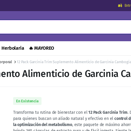
Ent
Herbolaria
🔥 MAYOREO
orporal
12 Pack Garcinia Trim Suplemento Alimenticio de Garcinia Cambogi
mento Alimenticio de Garcinia 
En Existencia
Transforma tu rutina de bienestar con el
12 Pack Garcinia Trim
.
para quienes buscan un aliado natural y efectivo en el
control d
la optimización del metabolismo
, este paquete de máximo ahorr
brinda 360 cápsulas de extracto puro y de fácil ingesta. Siente l