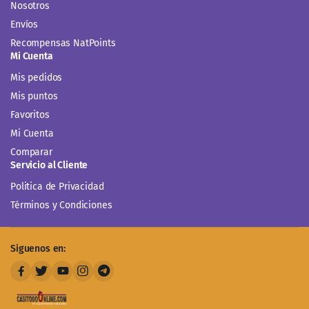
Nosotros
Envíos
Recompensas NatPoints
Mi Cuenta
Mis pedidos
Mis puntos
Favoritos
Mi Cuenta
Comparar
Servicio al Cliente
Politica de Privacidad
Términos y Condiciones
Siguenos en: