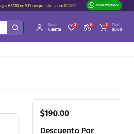
regas GRATIS en MTY comprando mas de $400.00
Entrar
Total
2
0
0
Cuenta
$
0.00
$
190.00
o
Descuento Por