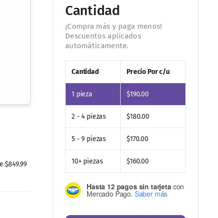
Cantidad
Cantidad
Precio Por c/u
1
pieza
$
190.00
2 - 4 piezas
$
180.00
 $849.99
5 - 9 piezas
$
170.00
10+ piezas
$
160.00
Hasta 12 pagos sin tarjeta
con
Mercado Pago.
Saber más