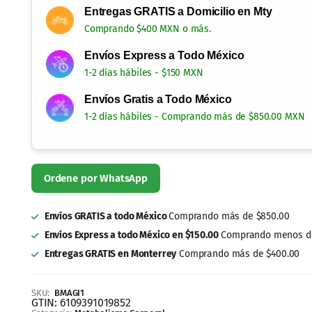
Entregas GRATIS a Domicilio en Mty
Comprando $400 MXN o más.
Envíos Express a Todo México
1-2 días hábiles - $150 MXN
Envíos Gratis a Todo México
1-2 días hábiles - Comprando más de $850.00 MXN
Envíos GRATIS a todo México
Comprando más de $850.00
Envíos Express a todo México en $150.00
Comprando menos de
Entregas GRATIS en Monterrey
Comprando más de $400.00
SKU:
BMAGI1
GTIN:
6109391019852
Categoría:
Metabolismo Corporal
Etiquetas:
B Magi
,
bajar
,
perder
,
peso
,
productos naturales
Marca:
Vitamin ForLife