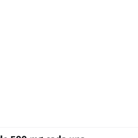
.
mento.
 quien lo recomienda y de quien lo consume.
pezar a disfrutar de sus increíbles beneficios!