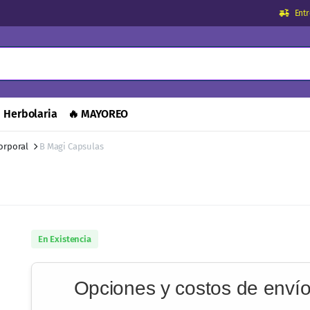
Ent
Herbolaria
🔥 MAYOREO
orporal
B Magi Capsulas
En Existencia
Opciones y costos de enví