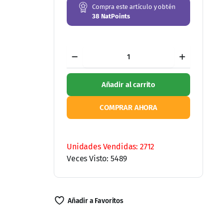
Compra este artículo y obtén
38
NatPoints
B
Magi
Capsulas
cantidad
Añadir al carrito
COMPRAR AHORA
Ordene por WhatsApp
Unidades Vendidas: 2712
Veces Visto: 5489