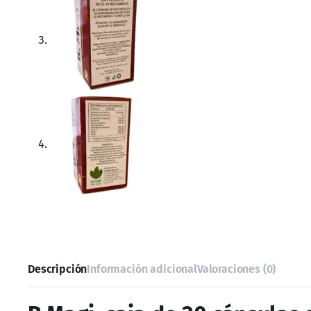
Extracto de penca de nopal
Extracto de hoja de flor de jamaica
Extracto de hoja de té verde
Vitamina B6
Vitamina B12
Modo de empleo:
Toma una cápsula diariamente después de la cena.
Acompaña la cápsula con un vaso completo de agua
Advertencias:
Este producto no es un medicamento.
Consulte a su médico antes de consumir este suple
No administrarse durante el embarazo y/o lactancia.
No suministrarse a menores de edad.
El consumo de este producto es responsabilidad de
¡No esperes más y adquiere tu B-Magi hoy mismo para em