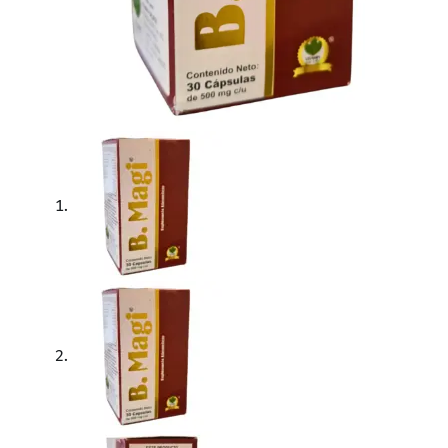
B Magi, caja de 30 cápsulas
B Magi Cápsulas
, también conocido como
Body Magi
, e
grandioso suplemento combina una mezcla única de ingred
Beneficios de B Magi Cápsul
Reducción del apetito:
Ayuda a controlar el hambre,
Mayor quema de grasa acumulada:
Facilita la pérd
Mejora de la digestión:
Promueve una digestión salud
Reducción de la inflamación abdominal:
Contribuye 
Reducción de tallas:
Ayuda a moldear tu figura, per
Ingredientes principales:
Extracto de fibra de piña
Fibra de manzana pulverizada
Extracto de semilla de uva