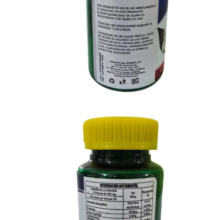
Descripción
Información adicional
Valoraciones (0)
Descripción del producto:
Calostro Bovino Masticable de Energreen es un suplement
contenido de inmunoglobulinas, proteínas y factores bio
vitalidad diaria y complementar su alimentación de form
¿Qué es y para qué sirve?
(Saber Más)
El calostro bovino es la primera secreción natural de la 
Fortalecer el sistema inmunológico.
Apoyar la recuperación del cuerpo.