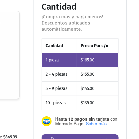
Cantidad
o
Cantidad
Precio Por c/u
1
pieza
$
165.00
2 - 4 piezas
$
155.00
5 - 9 piezas
$
145.00
10+ piezas
$
135.00
 $849.99
Hasta 12 pagos sin tarjeta
con
Mercado Pago.
Saber más