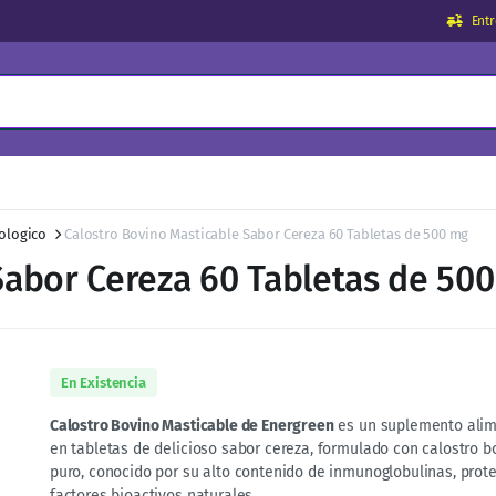
Ent
ologico
Calostro Bovino Masticable Sabor Cereza 60 Tabletas de 500 mg
Sabor Cereza 60 Tabletas de 50
En Existencia
Calostro Bovino Masticable de Energreen
es un suplemento alim
en tabletas de delicioso sabor cereza, formulado con calostro b
puro, conocido por su alto contenido de inmunoglobulinas, prote
factores bioactivos naturales.