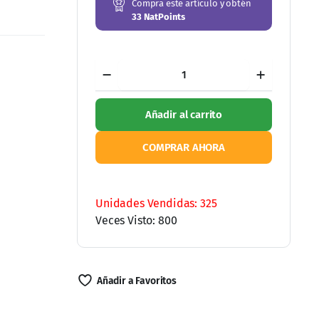
Compra este artículo y obtén
33
NatPoints
Calostro
Bovino
Masticable
Sabor
Añadir al carrito
Cereza
60
Tabletas
COMPRAR AHORA
de
500
mg
Ordene por WhatsApp
cantidad
Unidades Vendidas: 325
Veces Visto: 800