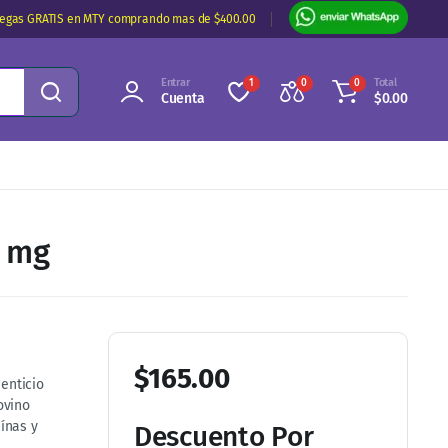
regas GRATIS en MTY comprando mas de $400.00
Entrar
Total
1
0
0
Cuenta
$
0.00
0 mg
$
165.00
enticio
ovino
ínas y
Descuento Por