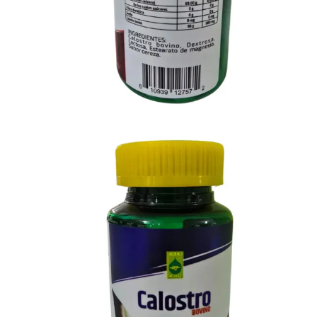
Contribuir al equilibrio intestinal y digestivo.
Elevar la energía física y mental.
Presentación:
60 tabletas masticables de 500 mg cada una (30 porcione
Modo de uso:
Masticar 2 tabletas al día.
ESTE PRODUCTO NO ES UN MEDICAMENTO
CONSULTE A SU MÉDICO
NO ADMINISTRARSE DURANTE EL EMBARAZO Y/O LACTAN
NO SUMINISTRARSE A MENORES DE EDAD
EL CONSUMO DE ESTE PRODUCTO ES RESPONSABILIDAD DE