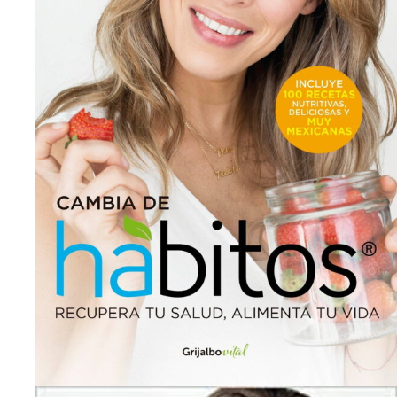
por la misma institución. Es health coach egresada del Ins
autora del programa
Cambia de hábitos
, con más de 12 
cofundadora de La Casa del Juego y directora de Hábitos
comunidad hispanoparlante. Su página de Facebook, Hábi
Detalles del producto
Pasta blanda:
368 páginas
Editor:
Penguin Random House Grupo Editorial SA de 
Idioma:
Español
ISBN-10:
6073143605
ISBN-13:
978-6073143608
Dimensiones del producto:
15.2 x 2.5 x 23.1 cm
Peso del enví­o:
481 g
Productos Relacionados