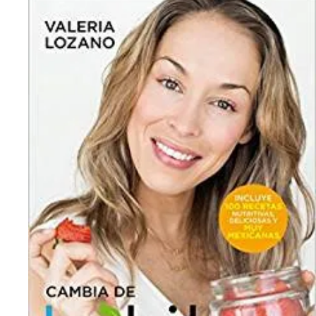
Pequeño cerdo capitalista. Inversiones:
La Dieta del 
Para hippies, yuppies y bohemios
Transformar 
28 Días
$
259.00
$
401.00
Leer más
Sin Existencia
Sin Existencia