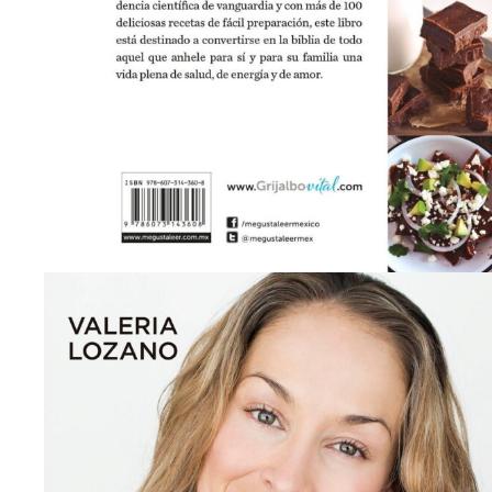
hacia afuera? Para
Valeria Lozano
, los buenos hábitos s
en
productos altamente procesados
, carentes de nutri
En
Hábitos
la exitosa
health coach
ofrece al lector una 
– El consumo de alimentos naturales.
– Evitar ingredientes tóxicos.
Reforzar el alimento primario (la espiritualidad, nuestr
toma de decisiones conscientes y el rol activo como únic
El ejercicio y el movimiento como necesidad elemental p
La comprensión y el respeto por los procesos naturales d
Como colofón a su propuesta, Valeria nos ofrece un
progr
camino de la salud.
Biografía del autor
Valeria Lozano Arias
es administradora de empresas egres