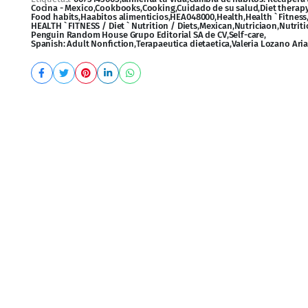
Categoría:
Salud, Fitness y Dietas
Etiquetas:
6073143605
,
alimenta tu vida
,
Cambia de hábitos: Recupera 
Cocina - Mexico
,
Cookbooks
,
Cooking
,
Cuidado de su salud
,
Diet therap
Food habits
,
Haabitos alimenticios
,
HEA048000
,
Health
,
Health ` Fitness
HEALTH ` FITNESS / Diet ` Nutrition / Diets
,
Mexican
,
Nutriciaon
,
Nutrit
Penguin Random House Grupo Editorial SA de CV
,
Self-care
,
Spanish: Adult Nonfiction
,
Terapaeutica dietaetica
,
Valeria Lozano Ari
si 2 millones de seguidores en Facebook, aterriza su visión s
pertensión y diabetes.
ábitos Magazine
, con más de 17 000 suscriptores y autora del
factores impactan negativamente nuestro cuerpo? ¿Cómo const