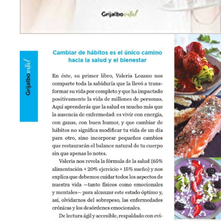
Descripción
Información adicional
Valoraciones (0)
Descripción del producto
Hábitos
, escrito por Valeria Lozano,
health coach
con ca
evitar formar parte de las estadísticas de sobrepeso, hi
Valeria es editora de la guía de alimentación mensual
H
descargas.
¿Cuál es la situación actual en términos de
salud
? ¿Qué 