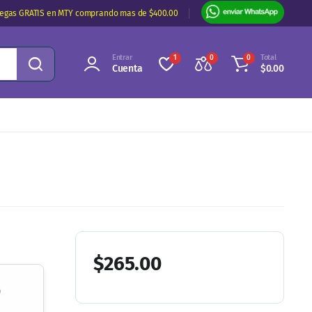
regas GRATIS en MTY comprando mas de $400.00
Entrar
Total
1
0
0
Cuenta
$
0.00
$
265.00
o